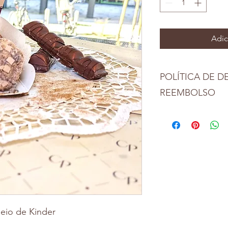
Adic
POLÍTICA DE 
REEMBOLSO
A Churraria Portugues
clientes. Caso receb
das especificações, 
prazo de 2 horas após
devolução ou reembo
nossos doces tradici
heio de Kinder