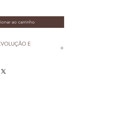
ionar ao carrinho
DEVOLUÇÃO E
a valoriza a satisfação dos seus 
a um produto danificado ou fora 
entre em contato connosco no 
 a entrega para solicitar uma 
lso. Garantimos a qualidade dos 
onais gourmet.